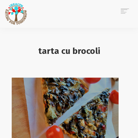
ACASĂ
DESPRE MINE
tarta cu brocoli
CONSILIERE NUTRIȚIE
EVENIMENTE CORPORATE
POVEȘTI IHEALTH
BLOG
CONTACT