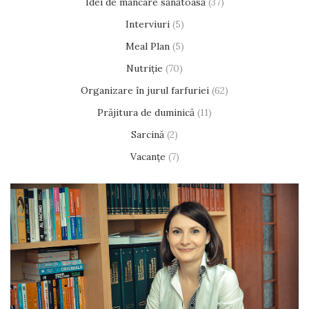
Idei de mâncare sănătoasă
(37)
Interviuri
(5)
Meal Plan
(5)
Nutriție
(70)
Organizare în jurul farfuriei
(62)
Prăjitura de duminică
(11)
Sarcină
(2)
Vacanțe
(7)