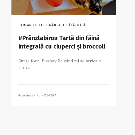
CAMPANII IDEI DE MÂNCARE SĂNĂTOASĂ
#Prânzlabirou Tartă din făină
integrală cu ciuperci și broccoli
Sursa foto: Pixabay Pe când mi se strica o
tură…
de
27.03.2017
ALINA TRIFU •